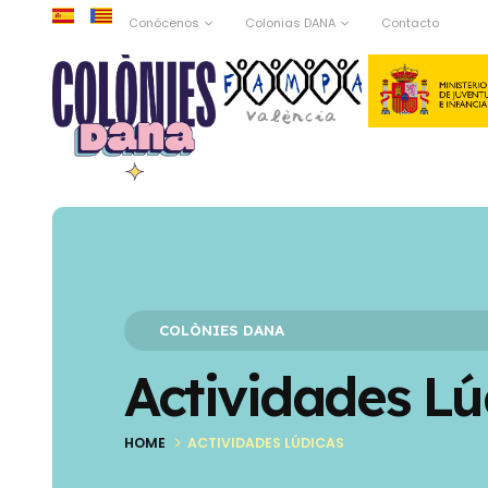
Conócenos
Colonias DANA
Contacto
COLÒNIES DANA
Actividades Lú
HOME
ACTIVIDADES LÚDICAS