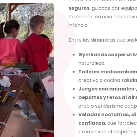
seguros
, guiadas por equip
formación en ocio educativo
infancia.
Entre las dinámicas que suele
Gymkanas cooperati
naturaleza.
Talleres medioambien
creativo o cocina saluda
Juegos con animales
y
Deportes y retos al aire
arco o senderismo adap
Veladas nocturnas, di
confianza
, que fortal
promueven el respeto y