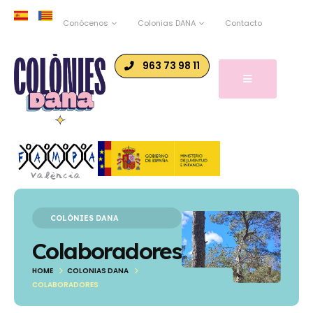
Conócenos
Colonias DANA
Contacto
963 73 98 11
COLÒNIES DANA
Colaboradores
HOME
COLONIAS DANA
COLABORADORES