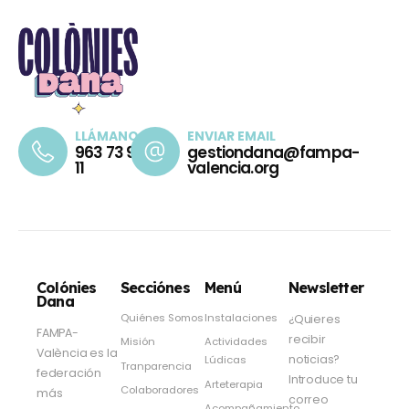
LLÁMANOS
ENVIAR EMAIL
963 73 98
gestiondana@fampa-
11
valencia.org
Colónies
Secciónes
Menú
Newsletter
Dana
Quiénes Somos
Instalaciones
¿Quieres
FAMPA-
recibir
Misión
Actividades
València es la
noticias?
Lúdicas
Tranparencia
federación
Introduce tu
Arteterapia
Colaboradores
más
correo
Acompañamiento